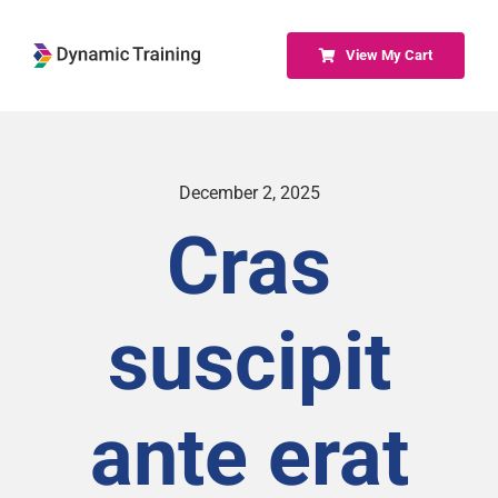
Skip
to
View My Cart
content
December 2, 2025
Cras
suscipit
ante erat