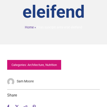
eleifend
Home
»
Cras suscipit ante erat eleifend
Categories:
Architecture
,
Nutrition
Sam Moore
Share